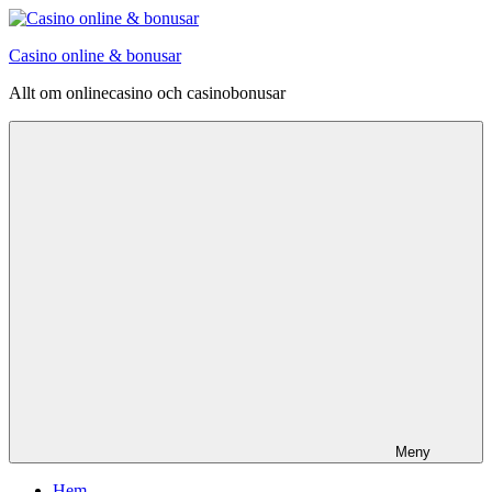
Hoppa
till
Casino online & bonusar
innehåll
Allt om onlinecasino och casinobonusar
Meny
Hem